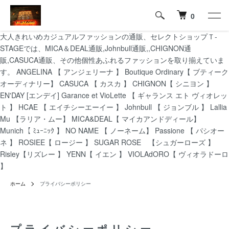
0
大人きれいめカジュアルファッションの通販、セレクトショップＴ-
STAGEでは、MICA＆DEAL通販,Johnbull通販,,CHIGNON通
販,CASUCA通販、その他個性あふれるファッションを取り揃えていま
す。 ANGELINA 【 アンジェリーナ 】 Boutique Ordinary【 ブティーク
オーディナリー】 CASUCA 【 カスカ 】 CHIGNON【 シニヨン 】
EN'DAY [エンデイ] Garance et VioLette 【 ギャランス エト ヴィオレッ
ト 】 HCAE 【 エイチシーエーイー 】 Johnbull 【 ジョンブル 】 Lallia
Mu 【ラリア・ムー】 MICA&DEAL【 マイカアンドディール】
Munich【 ﾐｭｰﾆｯｸ 】 NO NAME 【 ノーネーム】 Passione 【 パシオー
ネ 】 ROSIEE【 ロージー 】 SUGAR ROSE 【シュガーローズ 】
Risley【リズレー 】 YENN【 イエン 】 VIOLAdORO【 ヴィオラドーロ
】
ホーム
プライバシーポリシー
プライバシーポリシー