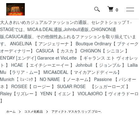
0
大人きれいめカジュアルファッションの通販、セレクトショップＴ-
STAGEでは、MICA＆DEAL通販,Johnbull通販,,CHIGNON通
販,CASUCA通販、その他個性あふれるファッションを取り揃えていま
す。 ANGELINA 【 アンジェリーナ 】 Boutique Ordinary【 ブティーク
オーディナリー】 CASUCA 【 カスカ 】 CHIGNON【 シニヨン 】
EN'DAY [エンデイ] Garance et VioLette 【 ギャランス エト ヴィオレッ
ト 】 HCAE 【 エイチシーエーイー 】 Johnbull 【 ジョンブル 】 Lallia
Mu 【ラリア・ムー】 MICA&DEAL【 マイカアンドディール】
Munich【 ﾐｭｰﾆｯｸ 】 NO NAME 【 ノーネーム】 Passione 【 パシオー
ネ 】 ROSIEE【 ロージー 】 SUGAR ROSE 【シュガーローズ 】
Risley【リズレー 】 YENN【 イエン 】 VIOLAdORO【 ヴィオラドーロ
】
ホーム
コスメ化粧品
アディクト.マスカラ.リップ.ブロー.