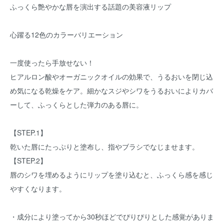
ふっくら艶やかな唇を演出する話題の美容液リップ
心躍る12色のカラーバリエーション
一度使ったら手放せない！
ヒアルロン酸やオーガニックオイルの効果で、うるおいを閉じ込
め気になる乾燥をケア。細かなスジやシワをうるおいによりカバ
ーして、ふっくらとした弾力のある唇に。
【STEP.1】
乾いた唇にたっぷりと塗布し、指やブラシでなじませます。
【STEP.2】
唇のシワを埋めるようにリップを塗り込むと、ふっくら感を感じ
やすくなります。
・成分により塗ってから30秒ほどでぴりぴりとした感覚がありま