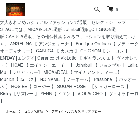
0
大人きれいめカジュアルファッションの通販、セレクトショップＴ-
STAGEでは、MICA＆DEAL通販,Johnbull通販,,CHIGNON通
販,CASUCA通販、その他個性あふれるファッションを取り揃えていま
す。 ANGELINA 【 アンジェリーナ 】 Boutique Ordinary【 ブティーク
オーディナリー】 CASUCA 【 カスカ 】 CHIGNON【 シニヨン 】
EN'DAY [エンデイ] Garance et VioLette 【 ギャランス エト ヴィオレッ
ト 】 HCAE 【 エイチシーエーイー 】 Johnbull 【 ジョンブル 】 Lallia
Mu 【ラリア・ムー】 MICA&DEAL【 マイカアンドディール】
Munich【 ﾐｭｰﾆｯｸ 】 NO NAME 【 ノーネーム】 Passione 【 パシオー
ネ 】 ROSIEE【 ロージー 】 SUGAR ROSE 【シュガーローズ 】
Risley【リズレー 】 YENN【 イエン 】 VIOLAdORO【 ヴィオラドーロ
】
ホーム
コスメ化粧品
アディクト.マスカラ.リップ.ブロー.