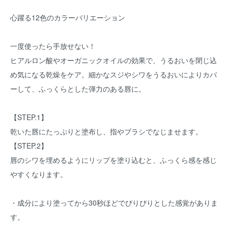
心躍る12色のカラーバリエーション
一度使ったら手放せない！
ヒアルロン酸やオーガニックオイルの効果で、うるおいを閉じ込
め気になる乾燥をケア。細かなスジやシワをうるおいによりカバ
ーして、ふっくらとした弾力のある唇に。
【STEP.1】
乾いた唇にたっぷりと塗布し、指やブラシでなじませます。
【STEP.2】
唇のシワを埋めるようにリップを塗り込むと、ふっくら感を感じ
やすくなります。
・成分により塗ってから30秒ほどでぴりぴりとした感覚がありま
す。