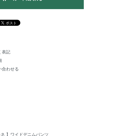
く表記
細
い合わせる
シオーネ 】ワイドデニムパンツ