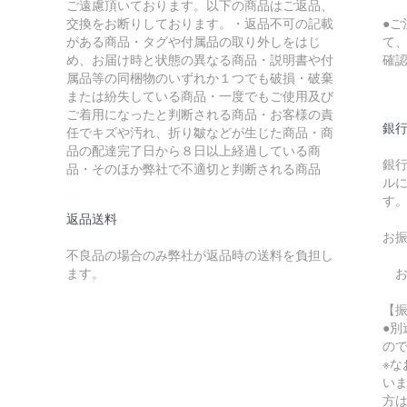
ご遠慮頂いております。以下の商品はご返品、
交換をお断りしております。・返品不可の記載
●
がある商品・タグや付属品の取り外しをはじ
て
め、お届け時と状態の異なる商品・説明書や付
確
属品等の同梱物のいずれか１つでも破損・破棄
または紛失している商品・一度でもご使用及び
ご着用になったと判断される商品・お客様の責
銀
任でキズや汚れ、折り皺などが生じた商品・商
品の配達完了日から８日以上経過している商
銀
品・そのほか弊社で不適切と判断される商品
ル
す
返品送料
お
不良品の場合のみ弊社が返品時の送料を負担し
ます。
お
【
●
の
※
い
方