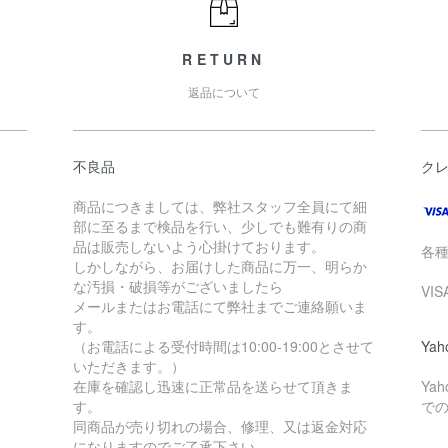
RETURN
返品について
不良品
ク
商品につきましては、弊社スタッフ全員にて細
部に至るまで検品を行い、少しでも難有りの商
品は販売しないよう心掛けております。
各
しかしながら、お届けした商品に万一、明らか
な汚損・破損等がございましたら
VI
メールまたはお電話にて弊社までご連絡願いま
す。
（お電話による受付時間は10:00-19:00とさせて
Ya
いただきます。）
在庫を確認し迅速に正常品を送らせて頂きま
Ya
す。
で
同商品が売り切れの場合、修理、又は返金対応
になりますのでご了承下さい。