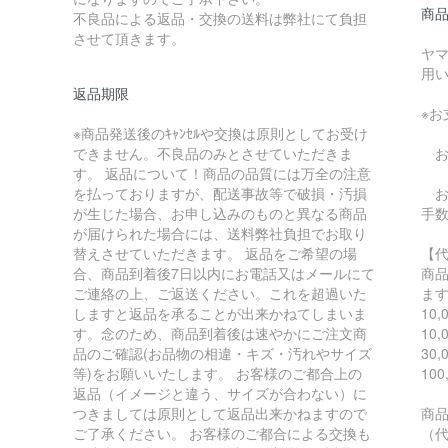
商
不良品による返品・交換の送料は弊社にて負担
させて頂きます。
ヤ
用
返品期限
※
※商品発送後のｷｬﾝｾﾙや交換は原則としてお受け
できません。不良品のみとさせていただきま
お
す。 返品について！商品の品質には万全の注意
を払っておりますが、配送事故等で破損・汚損
お支
が生じた場合、お申し込みのものと異なる商品
手
が届けられた場合には、送料弊社負担でお取り
替えさせていただきます。 返品をご希望の場
【
合、商品到着後7日以内にお電話又はメールにて
商
ご連絡の上、ご返送ください。これを超過いた
ま
しますと返品を承ることが出来かねてしまいま
10
す。念のため、商品到着後は速やかにご注文商
10
品のご確認(お品物の相違・キズ・汚れやサイズ
30
等)をお願いいたします。 お客様のご都合上の
10
返品（イメージと違う、サイズが合わない）に
つきましては原則として返品出来かねますので
商
ご了承ください。 お客様のご都合による交換も
（