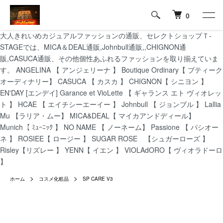
0
大人きれいめカジュアルファッションの通販、セレクトショップＴ-
STAGEでは、MICA＆DEAL通販,Johnbull通販,,CHIGNON通
販,CASUCA通販、その他個性あふれるファッションを取り揃えていま
す。 ANGELINA 【 アンジェリーナ 】 Boutique Ordinary【 ブティーク
オーディナリー】 CASUCA 【 カスカ 】 CHIGNON【 シニヨン 】
EN'DAY [エンデイ] Garance et VioLette 【 ギャランス エト ヴィオレッ
ト 】 HCAE 【 エイチシーエーイー 】 Johnbull 【 ジョンブル 】 Lallia
Mu 【ラリア・ムー】 MICA&DEAL【 マイカアンドディール】
Munich【 ﾐｭｰﾆｯｸ 】 NO NAME 【 ノーネーム】 Passione 【 パシオー
ネ 】 ROSIEE【 ロージー 】 SUGAR ROSE 【シュガーローズ 】
Risley【リズレー 】 YENN【 イエン 】 VIOLAdORO【 ヴィオラドーロ
】
ホーム
コスメ化粧品
SP CARE V3