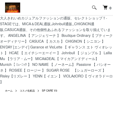
0
大人きれいめカジュアルファッションの通販、セレクトショップＴ-
STAGEでは、MICA＆DEAL通販,Johnbull通販,,CHIGNON通
販,CASUCA通販、その他個性あふれるファッションを取り揃えていま
す。 ANGELINA 【 アンジェリーナ 】 Boutique Ordinary【 ブティーク
オーディナリー】 CASUCA 【 カスカ 】 CHIGNON【 シニヨン 】
EN'DAY [エンデイ] Garance et VioLette 【 ギャランス エト ヴィオレッ
ト 】 HCAE 【 エイチシーエーイー 】 Johnbull 【 ジョンブル 】 Lallia
Mu 【ラリア・ムー】 MICA&DEAL【 マイカアンドディール】
Munich【 ﾐｭｰﾆｯｸ 】 NO NAME 【 ノーネーム】 Passione 【 パシオー
ネ 】 ROSIEE【 ロージー 】 SUGAR ROSE 【シュガーローズ 】
Risley【リズレー 】 YENN【 イエン 】 VIOLAdORO【 ヴィオラドーロ
】
ホーム
コスメ化粧品
SP CARE V3