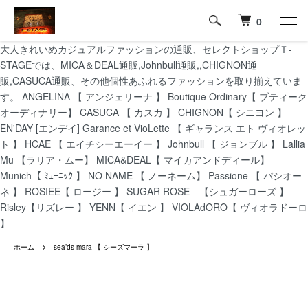
0
大人きれいめカジュアルファッションの通販、セレクトショップＴ-
STAGEでは、MICA＆DEAL通販,Johnbull通販,,CHIGNON通
販,CASUCA通販、その他個性あふれるファッションを取り揃えていま
す。 ANGELINA 【 アンジェリーナ 】 Boutique Ordinary【 ブティーク
オーディナリー】 CASUCA 【 カスカ 】 CHIGNON【 シニヨン 】
EN'DAY [エンデイ] Garance et VioLette 【 ギャランス エト ヴィオレッ
ト 】 HCAE 【 エイチシーエーイー 】 Johnbull 【 ジョンブル 】 Lallia
Mu 【ラリア・ムー】 MICA&DEAL【 マイカアンドディール】
Munich【 ﾐｭｰﾆｯｸ 】 NO NAME 【 ノーネーム】 Passione 【 パシオー
ネ 】 ROSIEE【 ロージー 】 SUGAR ROSE 【シュガーローズ 】
Risley【リズレー 】 YENN【 イエン 】 VIOLAdORO【 ヴィオラドーロ
】
ホーム
sea’ds mara 【 シーズマーラ 】