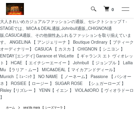
0
大人きれいめカジュアルファッションの通販、セレクトショップＴ-
STAGEでは、MICA＆DEAL通販,Johnbull通販,,CHIGNON通
販,CASUCA通販、その他個性あふれるファッションを取り揃えていま
す。 ANGELINA 【 アンジェリーナ 】 Boutique Ordinary【 ブティーク
オーディナリー】 CASUCA 【 カスカ 】 CHIGNON【 シニヨン 】
EN'DAY [エンデイ] Garance et VioLette 【 ギャランス エト ヴィオレッ
ト 】 HCAE 【 エイチシーエーイー 】 Johnbull 【 ジョンブル 】 Lallia
Mu 【ラリア・ムー】 MICA&DEAL【 マイカアンドディール】
Munich【 ﾐｭｰﾆｯｸ 】 NO NAME 【 ノーネーム】 Passione 【 パシオー
ネ 】 ROSIEE【 ロージー 】 SUGAR ROSE 【シュガーローズ 】
Risley【リズレー 】 YENN【 イエン 】 VIOLAdORO【 ヴィオラドーロ
】
ホーム
sea’ds mara 【 シーズマーラ 】