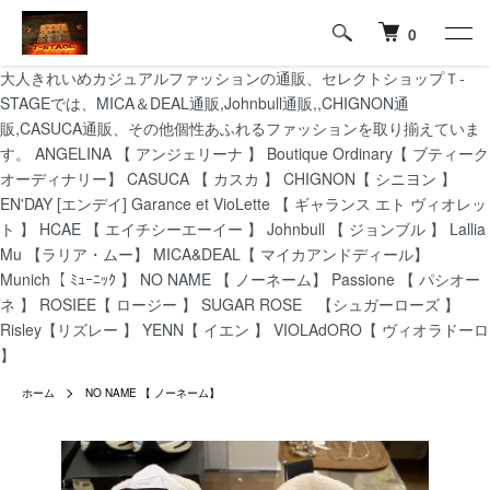
0
大人きれいめカジュアルファッションの通販、セレクトショップＴ-
STAGEでは、MICA＆DEAL通販,Johnbull通販,,CHIGNON通
販,CASUCA通販、その他個性あふれるファッションを取り揃えていま
す。 ANGELINA 【 アンジェリーナ 】 Boutique Ordinary【 ブティーク
オーディナリー】 CASUCA 【 カスカ 】 CHIGNON【 シニヨン 】
EN'DAY [エンデイ] Garance et VioLette 【 ギャランス エト ヴィオレッ
ト 】 HCAE 【 エイチシーエーイー 】 Johnbull 【 ジョンブル 】 Lallia
Mu 【ラリア・ムー】 MICA&DEAL【 マイカアンドディール】
Munich【 ﾐｭｰﾆｯｸ 】 NO NAME 【 ノーネーム】 Passione 【 パシオー
ネ 】 ROSIEE【 ロージー 】 SUGAR ROSE 【シュガーローズ 】
Risley【リズレー 】 YENN【 イエン 】 VIOLAdORO【 ヴィオラドーロ
】
ホーム
NO NAME 【 ノーネーム】