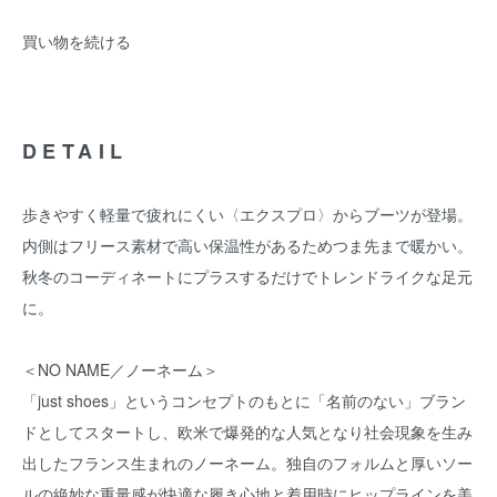
買い物を続ける
DETAIL
歩きやすく軽量で疲れにくい〈エクスプロ〉からブーツが登場。
内側はフリース素材で高い保温性があるためつま先まで暖かい。
秋冬のコーディネートにプラスするだけでトレンドライクな足元
に。
＜NO NAME／ノーネーム＞
「just shoes」というコンセプトのもとに「名前のない」ブラン
ドとしてスタートし、欧米で爆発的な人気となり社会現象を生み
出したフランス生まれのノーネーム。独自のフォルムと厚いソー
ルの絶妙な重量感が快適な履き心地と着用時にヒップラインを美