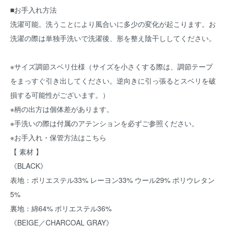
■お手入れ方法
洗濯可能。洗うことにより風合いに多少の変化が起こります。お
洗濯の際は単独手洗いで洗濯後、形を整え陰干ししてください。
※サイズ調節スベリ仕様（サイズを小さくする際は、調節テープ
をまっすぐ引き出してください。逆向きに引っ張るとスベリを破
損する可能性がございます。）
※柄の出方は個体差があります。
※手洗いの際は付属のアテンションを必ずご参照ください。
※お手入れ・保管方法はこちら
【 素材 】
《BLACK》
表地：ポリエステル33% レーヨン33% ウール29% ポリウレタン
5%
裏地：綿64% ポリエステル36%
《BEIGE／CHARCOAL GRAY》