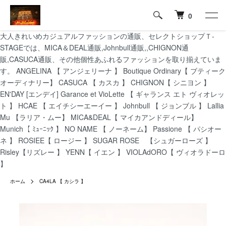
0
大人きれいめカジュアルファッションの通販、セレクトショップＴ-
STAGEでは、MICA＆DEAL通販,Johnbull通販,,CHIGNON通
販,CASUCA通販、その他個性あふれるファッションを取り揃えていま
す。 ANGELINA 【 アンジェリーナ 】 Boutique Ordinary【 ブティーク
オーディナリー】 CASUCA 【 カスカ 】 CHIGNON【 シニヨン 】
EN'DAY [エンデイ] Garance et VioLette 【 ギャランス エト ヴィオレッ
ト 】 HCAE 【 エイチシーエーイー 】 Johnbull 【 ジョンブル 】 Lallia
Mu 【ラリア・ムー】 MICA&DEAL【 マイカアンドディール】
Munich【 ﾐｭｰﾆｯｸ 】 NO NAME 【 ノーネーム】 Passione 【 パシオー
ネ 】 ROSIEE【 ロージー 】 SUGAR ROSE 【シュガーローズ 】
Risley【リズレー 】 YENN【 イエン 】 VIOLAdORO【 ヴィオラドーロ
】
ホーム
CA4LA 【 カシラ 】