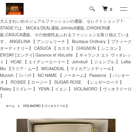
0
大人きれいめカジュアルファッションの通販、セレクトショップＴ-
STAGEでは、MICA＆DEAL通販,Johnbull通販,,CHIGNON通
販,CASUCA通販、その他個性あふれるファッションを取り揃えていま
す。 ANGELINA 【 アンジェリーナ 】 Boutique Ordinary【 ブティーク
オーディナリー】 CASUCA 【 カスカ 】 CHIGNON【 シニヨン 】
EN'DAY [エンデイ] Garance et VioLette 【 ギャランス エト ヴィオレッ
ト 】 HCAE 【 エイチシーエーイー 】 Johnbull 【 ジョンブル 】 Lallia
Mu 【ラリア・ムー】 MICA&DEAL【 マイカアンドディール】
Munich【 ﾐｭｰﾆｯｸ 】 NO NAME 【 ノーネーム】 Passione 【 パシオー
ネ 】 ROSIEE【 ロージー 】 SUGAR ROSE 【シュガーローズ 】
Risley【リズレー 】 YENN【 イエン 】 VIOLAdORO【 ヴィオラドーロ
】
ホーム
VIOLAdORO【 ヴィオラドーロ 】