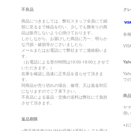
不良品
ク
商品につきましては、弊社スタッフ全員にて細
部に至るまで検品を行い、少しでも難有りの商
品は販売しないよう心掛けております。
各
しかしながら、お届けした商品に万一、明らか
な汚損・破損等がございましたら
VI
メールまたはお電話にて弊社までご連絡願いま
す。
（お電話による受付時間は10:00-19:00とさせて
Ya
いただきます。）
在庫を確認し迅速に正常品を送らせて頂きま
Ya
す。
で
同商品が売り切れの場合、修理、又は返金対応
になりますのでご了承下さい。
商
不良品による返品・交換の送料は弊社にて負担
させて頂きます。
ヤ
用
返品期限
※
※商品発送後のｷｬﾝｾﾙや交換は原則としてお受け