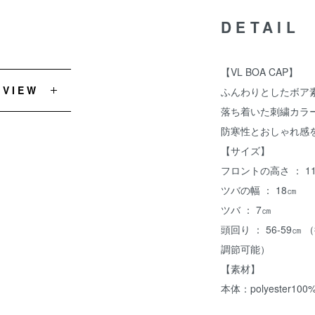
DETAIL
【VL BOA CAP】
EVIEW
ふんわりとしたボア
落ち着いた刺繍カラ
防寒性とおしゃれ感
【サイズ】
フロントの高さ ： 1
ツバの幅 ： 18㎝
ツバ ： 7㎝
頭回り ： 56-59
調節可能）
【素材】
本体：polyester100