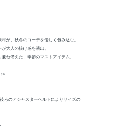
素材が、秋冬のコーデを優しく包み込む。
ーが大人の抜け感を演出。
を兼ね備えた、季節のマストアイテム。
1㎝
㎝ （後ろのアジャスターベルトによりサイズの
%