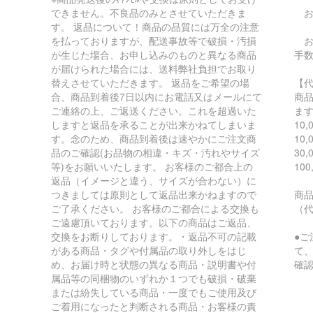
できません。不良品のみとさせていただきま
お
す。 返品について！商品の品質には万全の注意
を払っておりますが、配送事故等で破損・汚損
お支
が生じた場合、お申し込みのものと異なる商品
手
が届けられた場合には、送料弊社負担でお取り
替えさせていただきます。 返品をご希望の場
【
合、商品到着後7日以内にお電話又はメールにて
商
ご連絡の上、ご返送ください。これを超過いた
ま
しますと返品を承ることが出来かねてしまいま
10
す。念のため、商品到着後は速やかにご注文商
10
品のご確認(お品物の相違・キズ・汚れやサイズ
30
等)をお願いいたします。 お客様のご都合上の
10
返品（イメージと違う、サイズが合わない）に
つきましては原則として返品出来かねますので
商
ご了承ください。 お客様のご都合による交換も
（
ご遠慮頂いております。以下の商品はご返品、
交換をお断りしております。・返品不可の記載
●
がある商品・タグや付属品の取り外しをはじ
て
め、お届け時と状態の異なる商品・説明書や付
確
属品等の同梱物のいずれか１つでも破損・破棄
または紛失している商品・一度でもご使用及び
ご着用になったと判断される商品・お客様の責