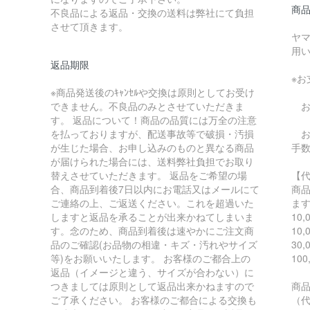
商
不良品による返品・交換の送料は弊社にて負担
させて頂きます。
ヤ
用
返品期限
※
※商品発送後のｷｬﾝｾﾙや交換は原則としてお受け
できません。不良品のみとさせていただきま
お
す。 返品について！商品の品質には万全の注意
を払っておりますが、配送事故等で破損・汚損
お支
が生じた場合、お申し込みのものと異なる商品
手
が届けられた場合には、送料弊社負担でお取り
替えさせていただきます。 返品をご希望の場
【
合、商品到着後7日以内にお電話又はメールにて
商
ご連絡の上、ご返送ください。これを超過いた
ま
しますと返品を承ることが出来かねてしまいま
10
す。念のため、商品到着後は速やかにご注文商
10
品のご確認(お品物の相違・キズ・汚れやサイズ
30
等)をお願いいたします。 お客様のご都合上の
10
返品（イメージと違う、サイズが合わない）に
つきましては原則として返品出来かねますので
商
ご了承ください。 お客様のご都合による交換も
（