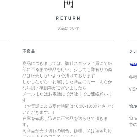
RETURN
返品について
不良品
ク
商品につきましては、弊社スタッフ全員にて細
部に至るまで検品を行い、少しでも難有りの商
品は販売しないよう心掛けております。
各
しかしながら、お届けした商品に万一、明らか
な汚損・破損等がございましたら
VI
メールまたはお電話にて弊社までご連絡願いま
す。
（お電話による受付時間は10:00-19:00とさせて
Ya
いただきます。）
在庫を確認し迅速に正常品を送らせて頂きま
Ya
す。
で
同商品が売り切れの場合、修理、又は返金対応
になりますのでご了承下さい。