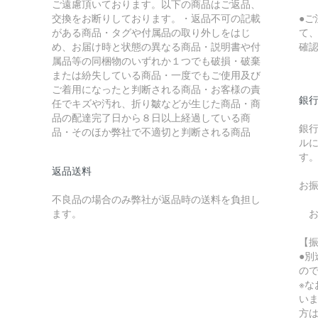
ご遠慮頂いております。以下の商品はご返品、
交換をお断りしております。・返品不可の記載
●
がある商品・タグや付属品の取り外しをはじ
て
め、お届け時と状態の異なる商品・説明書や付
確
属品等の同梱物のいずれか１つでも破損・破棄
または紛失している商品・一度でもご使用及び
ご着用になったと判断される商品・お客様の責
銀
任でキズや汚れ、折り皺などが生じた商品・商
品の配達完了日から８日以上経過している商
銀
品・そのほか弊社で不適切と判断される商品
ル
す
返品送料
お
不良品の場合のみ弊社が返品時の送料を負担し
ます。
お
【
●
の
※
い
方