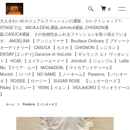
0
大人きれいめカジュアルファッションの通販、セレクトショップＴ-
STAGEでは、MICA＆DEAL通販,Johnbull通販,,CHIGNON通
販,CASUCA通販、その他個性あふれるファッションを取り揃えていま
す。 ANGELINA 【 アンジェリーナ 】 Boutique Ordinary【 ブティーク
オーディナリー】 CASUCA 【 カスカ 】 CHIGNON【 シニヨン 】
EN'DAY [エンデイ] Garance et VioLette 【 ギャランス エト ヴィオレッ
ト 】 HCAE 【 エイチシーエーイー 】 Johnbull 【 ジョンブル 】 Lallia
Mu 【ラリア・ムー】 MICA&DEAL【 マイカアンドディール】
Munich【 ﾐｭｰﾆｯｸ 】 NO NAME 【 ノーネーム】 Passione 【 パシオー
ネ 】 ROSIEE【 ロージー 】 SUGAR ROSE 【シュガーローズ 】
Risley【リズレー 】 YENN【 イエン 】 VIOLAdORO【 ヴィオラドーロ
】
ホーム
Passione 【 パシオーネ 】