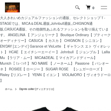
0
大人きれいめカジュアルファッションの通販、セレクトショップＴ-
STAGEでは、MICA＆DEAL通販,Johnbull通販,,CHIGNON通
販,CASUCA通販、その他個性あふれるファッションを取り揃えていま
す。 ANGELINA 【 アンジェリーナ 】 Boutique Ordinary【 ブティーク
オーディナリー】 CASUCA 【 カスカ 】 CHIGNON【 シニヨン 】
EN'DAY [エンデイ] Garance et VioLette 【 ギャランス エト ヴィオレッ
ト 】 HCAE 【 エイチシーエーイー 】 Johnbull 【 ジョンブル 】 Lallia
Mu 【ラリア・ムー】 MICA&DEAL【 マイカアンドディール】
Munich【 ﾐｭｰﾆｯｸ 】 NO NAME 【 ノーネーム】 Passione 【 パシオー
ネ 】 ROSIEE【 ロージー 】 SUGAR ROSE 【シュガーローズ 】
Risley【リズレー 】 YENN【 イエン 】 VIOLAdORO【 ヴィオラドーロ
】
ホーム
Dignite collier [ディニテコリエ]