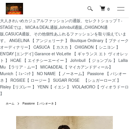
0
大人きれいめカジュアルファッションの通販、セレクトショップＴ-
STAGEでは、MICA＆DEAL通販,Johnbull通販,,CHIGNON通
販,CASUCA通販、その他個性あふれるファッションを取り揃えていま
す。 ANGELINA 【 アンジェリーナ 】 Boutique Ordinary【 ブティーク
オーディナリー】 CASUCA 【 カスカ 】 CHIGNON【 シニヨン 】
EN'DAY [エンデイ] Garance et VioLette 【 ギャランス エト ヴィオレッ
ト 】 HCAE 【 エイチシーエーイー 】 Johnbull 【 ジョンブル 】 Lallia
Mu 【ラリア・ムー】 MICA&DEAL【 マイカアンドディール】
Munich【 ﾐｭｰﾆｯｸ 】 NO NAME 【 ノーネーム】 Passione 【 パシオー
ネ 】 ROSIEE【 ロージー 】 SUGAR ROSE 【シュガーローズ 】
Risley【リズレー 】 YENN【 イエン 】 VIOLAdORO【 ヴィオラドーロ
】
ホーム
Passione 【 パシオーネ 】