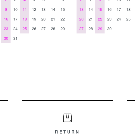
9
10
11
12
13
14
15
13
14
15
16
17
18
16
17
18
19
20
21
22
20
21
22
23
24
25
23
24
25
26
27
28
29
27
28
29
30
30
31
RETURN