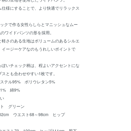
ム仕様にすることで、より快適でリラックス
。
タックで作る女性らしらとマニッシュなムー
気のワイドパンツの形を採用。
と軽さのある生地はボリュームのあるシルエ
、イージーケアなのもうれしいポイントで
っぽいチェック柄は、程よいアクセントにな
プスとも合わせやすい1枚です。
エステル95% ポリウレタン5%
1% 綿9%
洗い
イト グリーン
02cm ウエスト68～98cm ヒップ
 ウエスト70～100cm ヒップ111cm 股下