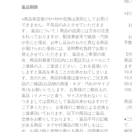
用
返品期限
※
※商品発送後のｷｬﾝｾﾙや交換は原則としてお受け
できません。不良品のみとさせていただきま
お
す。 返品について！商品の品質には万全の注意
を払っておりますが、配送事故等で破損・汚損
お支
が生じた場合、お申し込みのものと異なる商品
手
が届けられた場合には、送料弊社負担でお取り
替えさせていただきます。 返品をご希望の場
【
合、商品到着後7日以内にお電話又はメールにて
商
ご連絡の上、ご返送ください。これを超過いた
ま
しますと返品を承ることが出来かねてしまいま
10
す。念のため、商品到着後は速やかにご注文商
10
品のご確認(お品物の相違・キズ・汚れやサイズ
30
等)をお願いいたします。 お客様のご都合上の
10
返品（イメージと違う、サイズが合わない）に
つきましては原則として返品出来かねますので
商
ご了承ください。 お客様のご都合による交換も
（
ご遠慮頂いております。以下の商品はご返品、
交換をお断りしております。・返品不可の記載
●
がある商品・タグや付属品の取り外しをはじ
て
め、お届け時と状態の異なる商品・説明書や付
確