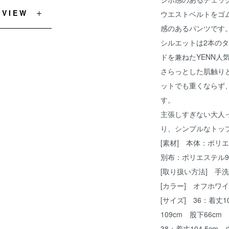
EVIEW
ウエストベルトをゴ
感のあるパンツです
シルエットは2本の
ドを兼ねたYENN人
さらっとした肌触り
ットでも重くならず
す。
主張しすぎない大人
り、シンプルなトッ
[素材] 本体：ポリ
別布：ポリエステル9
[取り扱い方法] 手
[カラー] オフホワ
[サイズ] 36：着丈1
109cm 股下66cm
38：着丈104.5cm