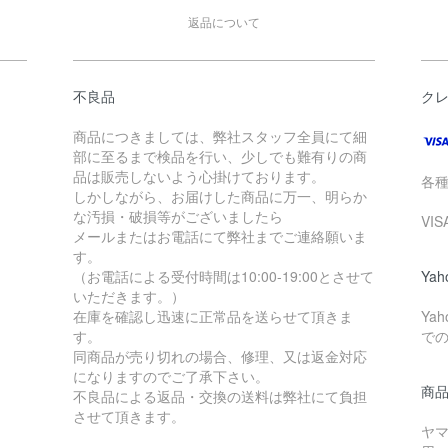
返品について
不良品
ク
商品につきましては、弊社スタッフ全員にて細
部に至るまで検品を行い、少しでも難有りの商
品は販売しないよう心掛けております。
各
しかしながら、お届けした商品に万一、明らか
な汚損・破損等がございましたら
VI
メールまたはお電話にて弊社までご連絡願いま
す。
（お電話による受付時間は10:00-19:00とさせて
Ya
いただきます。）
在庫を確認し迅速に正常品を送らせて頂きま
Ya
す。
で
同商品が売り切れの場合、修理、又は返金対応
になりますのでご了承下さい。
商
不良品による返品・交換の送料は弊社にて負担
させて頂きます。
ヤ