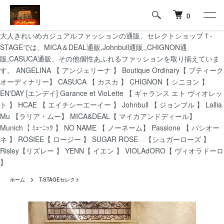
0
大人きれいめカジュアルファッションの通販、セレクトショップＴ-
STAGEでは、MICA＆DEAL通販,Johnbull通販,,CHIGNON通
販,CASUCA通販、その他個性あふれるファッションを取り揃えていま
す。 ANGELINA 【 アンジェリーナ 】 Boutique Ordinary【 ブティーク
オーディナリー】 CASUCA 【 カスカ 】 CHIGNON【 シニヨン 】
EN'DAY [エンデイ] Garance et VioLette 【 ギャランス エト ヴィオレッ
ト 】 HCAE 【 エイチシーエーイー 】 Johnbull 【 ジョンブル 】 Lallia
Mu 【ラリア・ムー】 MICA&DEAL【 マイカアンドディール】
Munich【 ﾐｭｰﾆｯｸ 】 NO NAME 【 ノーネーム】 Passione 【 パシオー
ネ 】 ROSIEE【 ロージー 】 SUGAR ROSE 【シュガーローズ 】
Risley【リズレー 】 YENN【 イエン 】 VIOLAdORO【 ヴィオラドーロ
】
ホーム
T-STAGEセレクト