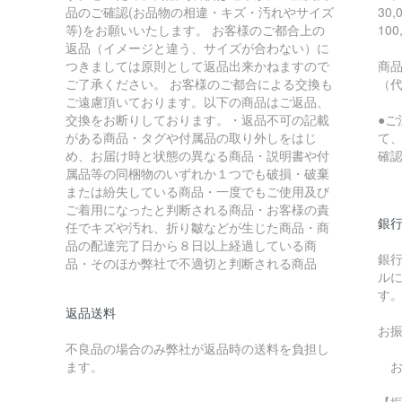
品のご確認(お品物の相違・キズ・汚れやサイズ
30
等)をお願いいたします。 お客様のご都合上の
10
返品（イメージと違う、サイズが合わない）に
つきましては原則として返品出来かねますので
商
ご了承ください。 お客様のご都合による交換も
（
ご遠慮頂いております。以下の商品はご返品、
交換をお断りしております。・返品不可の記載
●
がある商品・タグや付属品の取り外しをはじ
て
め、お届け時と状態の異なる商品・説明書や付
確
属品等の同梱物のいずれか１つでも破損・破棄
または紛失している商品・一度でもご使用及び
ご着用になったと判断される商品・お客様の責
銀
任でキズや汚れ、折り皺などが生じた商品・商
品の配達完了日から８日以上経過している商
銀
品・そのほか弊社で不適切と判断される商品
ル
す
返品送料
お
不良品の場合のみ弊社が返品時の送料を負担し
ます。
お
【