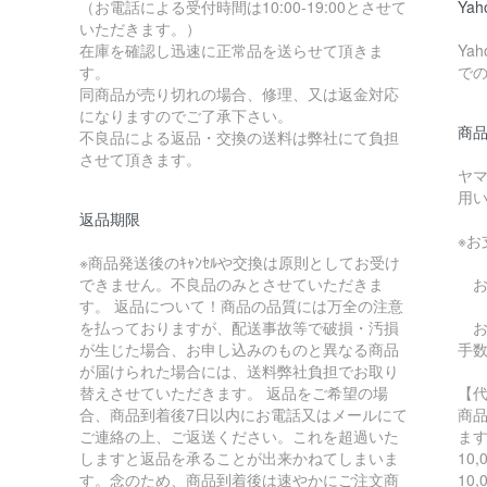
（お電話による受付時間は10:00-19:00とさせて
Ya
いただきます。）
在庫を確認し迅速に正常品を送らせて頂きま
Ya
す。
で
同商品が売り切れの場合、修理、又は返金対応
になりますのでご了承下さい。
商
不良品による返品・交換の送料は弊社にて負担
させて頂きます。
ヤ
用
返品期限
※
※商品発送後のｷｬﾝｾﾙや交換は原則としてお受け
できません。不良品のみとさせていただきま
お
す。 返品について！商品の品質には万全の注意
を払っておりますが、配送事故等で破損・汚損
お支
が生じた場合、お申し込みのものと異なる商品
手
が届けられた場合には、送料弊社負担でお取り
替えさせていただきます。 返品をご希望の場
【
合、商品到着後7日以内にお電話又はメールにて
商
ご連絡の上、ご返送ください。これを超過いた
ま
しますと返品を承ることが出来かねてしまいま
10
す。念のため、商品到着後は速やかにご注文商
10