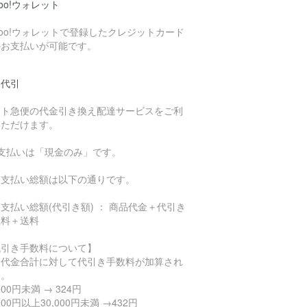
hoo!ウォレット
hoo!ウォレットで登録したクレジットカード
のお支払いが可能です。
品代引
マト急便の代金引き換え配達サービスをご利
いただけます。
お支払いは「現金のみ」です。
支払い総額は以下の通りです。
払い総額(代引き額) ： 商品代金＋代引き
数料＋送料
代引き手数料について】
品代金合計に対して代引き手数料が加算され
す。
,000円未満 → 324円
,000円以上30,000円未満 →432円