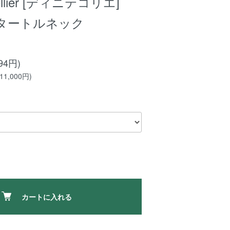
 collier [ディニテコリエ]
タートルネック
94円)
1,000円)
カートに入れる